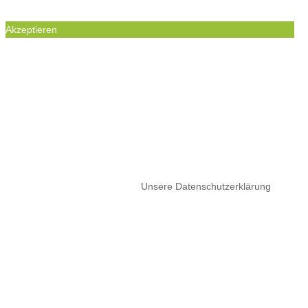
Akzeptieren
WIR BENUTZEN COOKIES UM IHREN
BESUCH UNSERER WEBSEITE ZU
ERMÖGLICHEN. DIE GESETZTEN COOKIES
SIND NOTWENDIG, UM DIE
FUNKTIONALITÄT DIESER WEBSEITE ZU
GEWÄHRLEISTEN.
Wenn Sie Ihre Browsereinstellungen nich ändern, akzeptieren Sie
bitte die Nutzung von Cookies.
Unsere Datenschutzerklärung