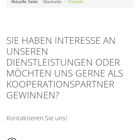
ÜBER-UNS
Aktuelle Seite:
Startseite
/
Kontakt
UNSER TEAM
Kontakt
KOOPERATIONSPARTNER
SIE HABEN INTERESSE AN
WAS WIR KÖNNEN
UNSEREN
BROSCHÜREN, FLYER & VERÖFFENTLICHUNGEN
DIENSTLEISTUNGEN ODER
LEISTUNGEN
MÖCHTEN UNS GERNE ALS
KOOPERATIONSPARTNER
FORENSISCHE DIENSTLEISTUNGEN
GEWINNEN?
IT-FORENSIK
IT-SICHERHEIT
IT-COMPLIANCE & COMPLIANCE
Kontaktieren Sie uns!
INTERNE REVISION
DATENSCHUTZ & DATENSICHERHEIT