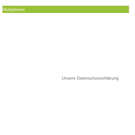
Akzeptieren
WIR BENUTZEN COOKIES UM IHREN
BESUCH UNSERER WEBSEITE ZU
ERMÖGLICHEN. DIE GESETZTEN COOKIES
SIND NOTWENDIG, UM DIE
FUNKTIONALITÄT DIESER WEBSEITE ZU
GEWÄHRLEISTEN.
Wenn Sie Ihre Browsereinstellungen nich ändern, akzeptieren Sie
bitte die Nutzung von Cookies.
Unsere Datenschutzerklärung