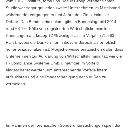
vom F.A.Z. Instituts, forsa und Result Group veröffentlichten
Studie war sogar gut jedes zweite Unternehmen im Mittelstand
während der vergangenen fünf Jahre das Ziel krimineller
Delikte. Das Bundeskriminalamt gibt im Bundeslagebild 2014
rund 63.194 Fälle von registrierten Wirtschaftskriminellen
Handlungen an, knapp 12 % weniger als im Vorjahr (71.663
Fälle), wobei die Dunkelziffer in diesem Bereich als erheblich
höher einzuschätzen ist. Möglicherweise ein Zeichen dafür, dass
Unternehmen zur Aufklärung von Wirtschaftskriminalität, wie die
IT-Compliance Systeme GmbH, häufiger im Vorfeld
eingeschaltet werden, um entsprechende Vorfälle intern
aufzuklären und eine Imageschädigung nach Außen zu
vermeiden.
IT-FORENSIK, EDISCOVERY SERVICES,
FORENSISCHES DATA MINING / RED
FLAG-ANALYSEN
Im Rahmen der forensischen Sonderuntersuchungen spielt die