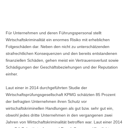
WIRTSCHAFTSKRIMINALITÄT,
KONTAKT
KRISENMANAGEMENT UND
BETRUGSPRÄVENTION
IMPRESSUM
Für Unternehmen und deren Führungspersonal stellt
KONTAKTFORMULAR
Wirtschaftskriminalität ein enormes Risiko mit erheblichen
DATENSCHUTZ
Folgeschäden dar. Neben den nicht zu unterschätzenden
strafrechtlichen Konsequenzen und den bereits entstandenen
ANFAHRT
finanziellen Schäden, gehen meist ein Vertrauensverlust sowie
Schädigungen der Geschäftsbeziehungen und der Reputation
einher.
Laut einer in 2014 durchgeführten Studie der
Wirtschaftsprüfungsgesellschaft KPMG schätzten 85 Prozent
der befragten Unternehmen ihren Schutz vor
wirtschaftskriminellen Handlungen als gut bzw. sehr gut ein,
obwohl jedes dritte Unternehmen in den vergangenen zwei
Jahren von Wirtschaftskriminalität betroffen war. Laut einer 2014