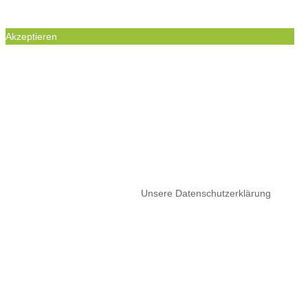
Akzeptieren
WIR BENUTZEN COOKIES UM IHREN
BESUCH UNSERER WEBSEITE ZU
ERMÖGLICHEN. DIE GESETZTEN COOKIES
SIND NOTWENDIG, UM DIE
FUNKTIONALITÄT DIESER WEBSEITE ZU
GEWÄHRLEISTEN.
Wenn Sie Ihre Browsereinstellungen nich ändern, akzeptieren Sie
bitte die Nutzung von Cookies.
Unsere Datenschutzerklärung