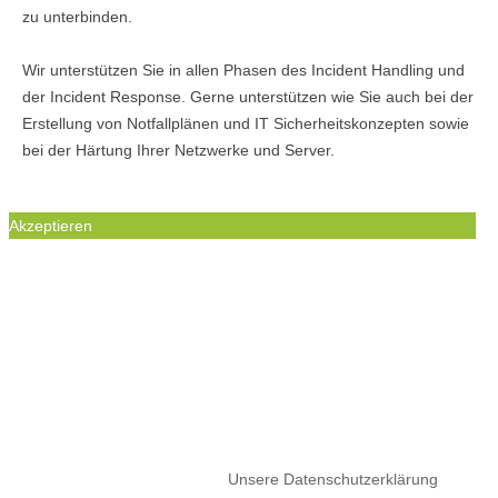
zu unterbinden.
Wir unterstützen Sie in allen Phasen des Incident Handling und
der Incident Response. Gerne unterstützen wie Sie auch bei der
Erstellung von Notfallplänen und IT Sicherheitskonzepten sowie
bei der Härtung Ihrer Netzwerke und Server.
Akzeptieren
WIR BENUTZEN COOKIES UM IHREN
BESUCH UNSERER WEBSEITE ZU
ERMÖGLICHEN. DIE GESETZTEN COOKIES
SIND NOTWENDIG, UM DIE
FUNKTIONALITÄT DIESER WEBSEITE ZU
GEWÄHRLEISTEN.
Wenn Sie Ihre Browsereinstellungen nich ändern, akzeptieren Sie
bitte die Nutzung von Cookies.
Unsere Datenschutzerklärung